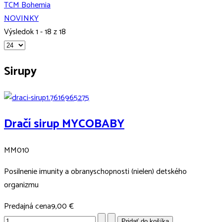
TCM Bohemia
NOVINKY
Výsledok 1 - 18 z 18
Sirupy
Dračí sirup MYCOBABY
MM010
Posilnenie imunity a obranyschopnosti (nielen) detského
organizmu
Predajná cena
9,00 €