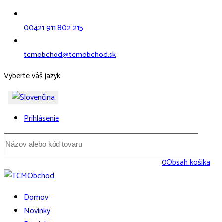
00421 911 802 215
tcmobchod@tcmobchod.sk
Vyberte váš jazyk
Prihlásenie
0
Obsah košíka
Domov
Novinky