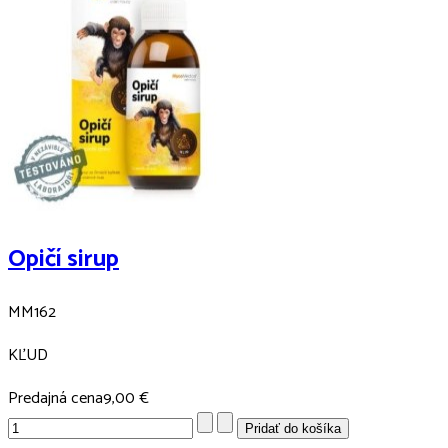
Opičí sirup
MM162
KĽUD
Predajná cena
9,00 €