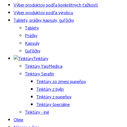
Výber produktov podľa konkrétnych ťažkostí
Výber produktov podľa výrobcu
Tablety, prášky, kapsuly, guľôčky
Tablety
Prášky
Kapsuly
Guľôčky
Tinktúry
Tinktúry YaoMedica
Tinktúry Serafín
Tinktúry zo zmesi pupeňov
Tinktúry z bylín
Tinktúry z pupeňov
Tinktúry špeciálne
Tinktúry - iné
Oleje