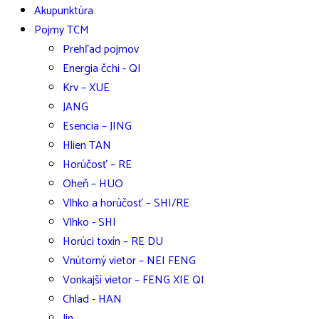
Akupunktúra
Pojmy TCM
Prehľad pojmov
Energia čchi - QI
Krv – XUE
JANG
Esencia – JING
Hlien TAN
Horúčosť – RE
Oheň – HUO
Vlhko a horúčosť – SHI/RE
Vlhko - SHI
Horúci toxín – RE DU
Vnútorný vietor – NEI FENG
Vonkajší vietor – FENG XIE QI
Chlad - HAN
Jin