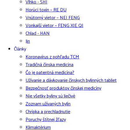
Vlhko - SHI
Horúci toxín – RE DU
Vnútorný vietor – NEI FENG
Vonkajší vietor – FENG XIE QI
Chlad - HAN
Jin
Články
Koronavírus z pohľadu TCM
Tradičná čínska medicína
Čo je patentná medicína?
Užívanie a dávkovanie čínskych bylinných tabliet
Bezpečnosť produktov čínskej medicíny
Nie všetky byliny sú liečivé
Zoznam užívaných bylín
Chrípka a prechladnutie
Poruchy štítnej žľazy
Klimaktérium