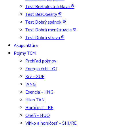
Test Bezbolestná hlava ®
Test BezObezity ®
Test Dobrý spánok ®
Test Dobrá menštruácia ®
Test Dobrá strava ®
Akupunktúra
Pojmy TCM
Prehľad pojmov
Energia čchi - QI
Krv – XUE
JANG
Esencia – JING
Hlien TAN
Horúčosť – RE
Oheň – HUO
Vlhko a horúčosť – SHI/RE