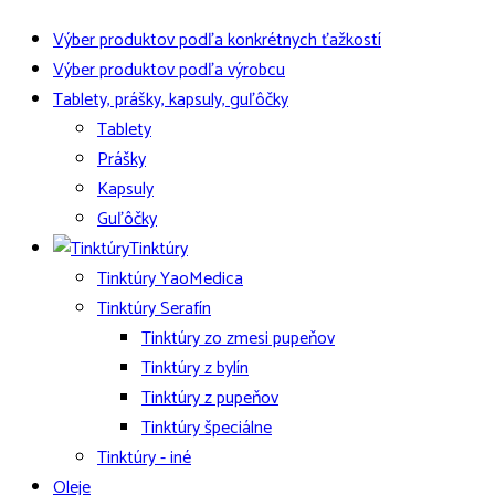
Výber produktov podľa konkrétnych ťažkostí
Výber produktov podľa výrobcu
Tablety, prášky, kapsuly, guľôčky
Tablety
Prášky
Kapsuly
Guľôčky
Tinktúry
Tinktúry YaoMedica
Tinktúry Serafín
Tinktúry zo zmesi pupeňov
Tinktúry z bylín
Tinktúry z pupeňov
Tinktúry špeciálne
Tinktúry - iné
Oleje