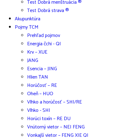
Test Dobrá menštruácia ®
Test Dobrá strava ®
Akupunktúra
Pojmy TCM
Prehľad pojmov
Energia čchi - QI
Krv – XUE
JANG
Esencia – JING
Hlien TAN
Horúčosť – RE
Oheň – HUO
Vlhko a horúčosť – SHI/RE
Vlhko - SHI
Horúci toxín – RE DU
Vnútorný vietor – NEI FENG
Vonkajší vietor – FENG XIE QI