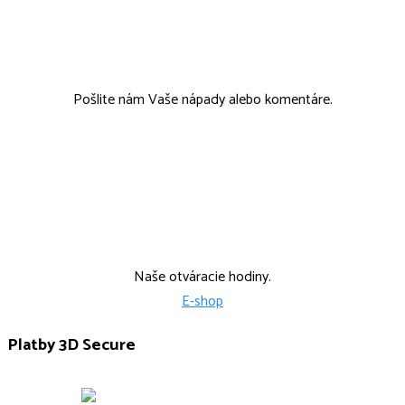
tcmobchod@tcmobchod.sk
Pošlite nám Vaše nápady alebo komentáre.
Po, Str: 9:00-15:00 Ut: 9:00-14:00
Štvr: 12:00-17:00
Naše otváracie hodiny.
E-shop
Platby 3D Secure