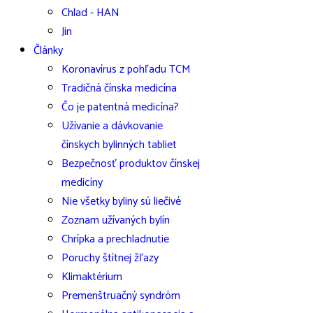
Chlad - HAN
Jin
Články
Koronavírus z pohľadu TCM
Tradičná čínska medicína
Čo je patentná medicína?
Užívanie a dávkovanie
čínskych bylinných tabliet
Bezpečnosť produktov čínskej
medicíny
Nie všetky byliny sú liečivé
Zoznam užívaných bylín
Chrípka a prechladnutie
Poruchy štítnej žľazy
Klimaktérium
Premenštruačný syndróm