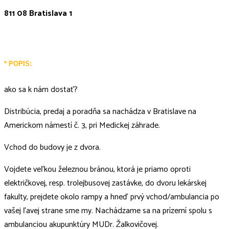
811 08 Bratislava 1
* POPIS:
ako sa k nám dostať?
Distribúcia, predaj a poradňa sa nachádza v Bratislave na
Americkom námestí č. 3, pri Medickej záhrade.
Vchod do budovy je z dvora.
Vojdete veľkou železnou bránou, ktorá je priamo oproti
električkovej, resp. trolejbusovej zastávke, do dvoru lekárskej
fakulty, prejdete okolo rampy a hneď prvý vchod/ambulancia po
vašej ľavej strane sme my. Nachádzame sa na prízemí spolu s
ambulanciou akupunktúry MUDr. Žalkovičovej.