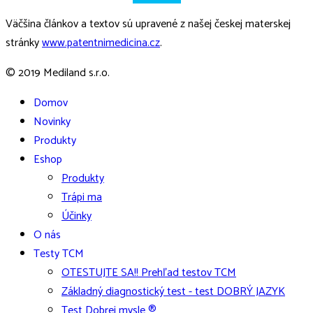
Väčšina článkov a textov sú upravené z našej českej materskej
stránky
www.patentnimedicina.cz
.
© 2019 Mediland s.r.o.
Domov
Novinky
Produkty
Eshop
Produkty
Trápi ma
Účinky
O nás
Testy TCM
OTESTUJTE SA!! Prehľad testov TCM
Základný diagnostický test - test DOBRÝ JAZYK
Test Dobrej mysle ®