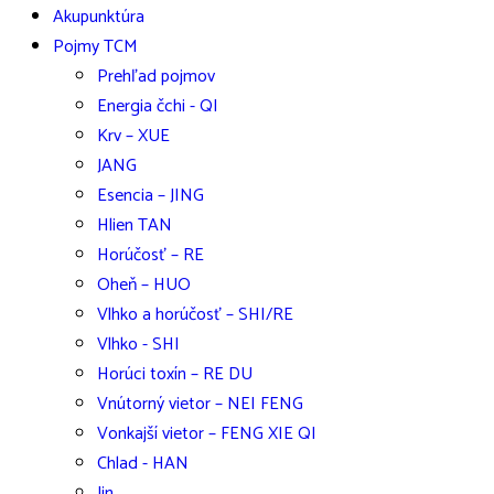
Akupunktúra
Pojmy TCM
Prehľad pojmov
Energia čchi - QI
Krv – XUE
JANG
Esencia – JING
Hlien TAN
Horúčosť – RE
Oheň – HUO
Vlhko a horúčosť – SHI/RE
Vlhko - SHI
Horúci toxín – RE DU
Vnútorný vietor – NEI FENG
Vonkajší vietor – FENG XIE QI
Chlad - HAN
Jin