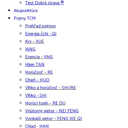
Test Dobrá strava ®
Akupunktúra
Pojmy TCM
Prehľad pojmov
Energia čchi - QI
Krv – XUE
JANG
Esencia – JING
Hlien TAN
Horúčosť – RE
Oheň – HUO
Vlhko a horúčosť – SHI/RE
Vlhko - SHI
Horúci toxín – RE DU
Vnútorný vietor – NEI FENG
Vonkajší vietor – FENG XIE QI
Chlad - HAN