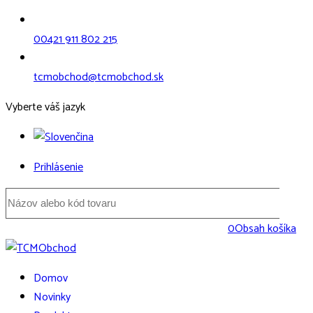
00421 911 802 215
tcmobchod@tcmobchod.sk
Vyberte váš jazyk
Prihlásenie
0
Obsah košíka
Domov
Novinky