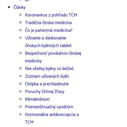
Články
Koronavírus z pohľadu TCM
Tradičná čínska medicína
Čo je patentná medicína?
Užívanie a dávkovanie
čínskych bylinných tabliet
Bezpečnosť produktov čínskej
medicíny
Nie všetky byliny sú liečivé
Zoznam užívaných bylín
Chrípka a prechladnutie
Poruchy štítnej žľazy
Klimaktérium
Premenštruačný syndróm
Hormonálna antikoncepcia a
TCM