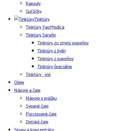
Kapsuly
Guľôčky
Tinktúry
Tinktúry YaoMedica
Tinktúry Serafín
Tinktúry zo zmesi pupeňov
Tinktúry z bylín
Tinktúry z pupeňov
Tinktúry špeciálne
Tinktúry - iné
Oleje
Nápoje a čaje
Nápoje v prášku
Sypané čaje
Porciované čaje
Detské čaje
Sirupy a koncentráty