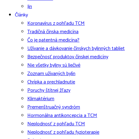
Jin
Články
Koronavírus z pohľadu TCM
Tradičná čínska medicína
Čo je patentná medicína?
Užívanie a dávkovanie čínskych bylinných tabliet
Bezpečnosť produktov čínskej medicíny
Nie všetky byliny sú liečivé
Zoznam užívaných bylín
Chrípka a prechladnutie
Poruchy štítnej žľazy
Klimaktérium
Premenštruačný syndróm
Hormonálna antikoncepcia a TCM
Neplodnosť z pohľadu TCM
Neplodnosť z pohľadu fyzioterapie