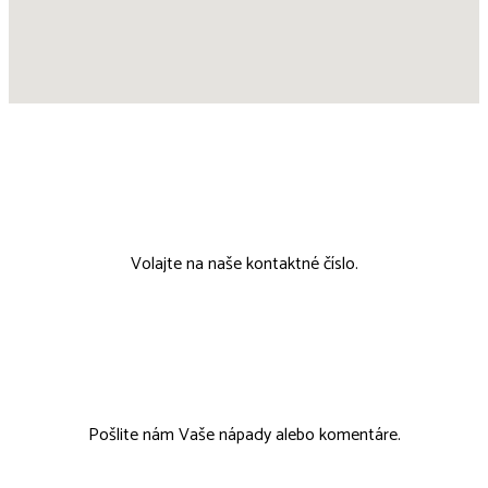
00421 911 802 215
Volajte na naše kontaktné číslo.
tcmobchod@tcmobchod.sk
Pošlite nám Vaše nápady alebo komentáre.