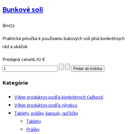
Bunkové soli
Bm02
Praktická príručka k používaniu bukových solí plná konkrétnych
rád a ukážok
Predajná cena
16,70 €
Kategórie
Výber produktov podľa konkrétnych ťažkostí
Výber produktov podľa výrobcu
Tablety, prášky, kapsuly, guľôčky
Tablety
Prášky