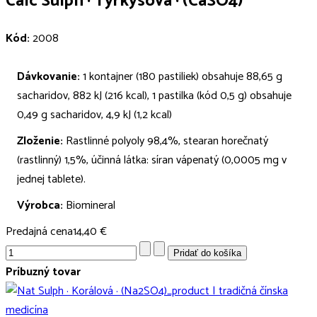
Calc Sulph · Tyrkysová · (CaSO4)
Kód:
2008
Dávkovanie:
1 kontajner (180 pastiliek) obsahuje 88,65 g
sacharidov, 882 kJ (216 kcal), 1 pastilka (kód 0,5 g) obsahuje
0,49 g sacharidov, 4,9 kJ (1,2 kcal)
Zloženie:
Rastlinné polyoly 98,4%, stearan horečnatý
(rastlinný) 1,5%, účinná látka: síran vápenatý (0,0005 mg v
jednej tablete).
Výrobca:
Biomineral
Predajná cena
14,40 €
Príbuzný tovar