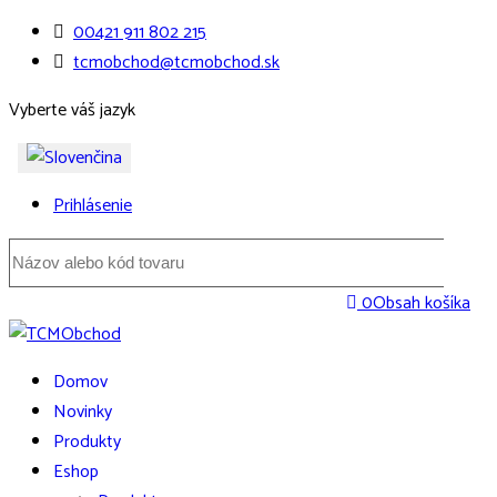
00421 911 802 215
tcmobchod@tcmobchod.sk
Vyberte váš jazyk
Prihlásenie
0
Obsah košíka
Domov
Novinky
Produkty
Eshop