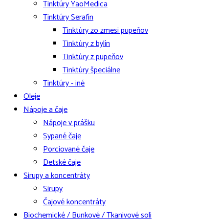
Tinktúry YaoMedica
Tinktúry Serafín
Tinktúry zo zmesi pupeňov
Tinktúry z bylín
Tinktúry z pupeňov
Tinktúry špeciálne
Tinktúry - iné
Oleje
Nápoje a čaje
Nápoje v prášku
Sypané čaje
Porciované čaje
Detské čaje
Sirupy a koncentráty
Sirupy
Čajové koncentráty
Biochemické / Bunkové / Tkanivové soli