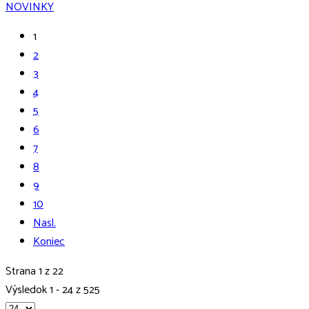
NOVINKY
1
2
3
4
5
6
7
8
9
10
Nasl.
Koniec
Strana 1 z 22
Výsledok 1 - 24 z 525