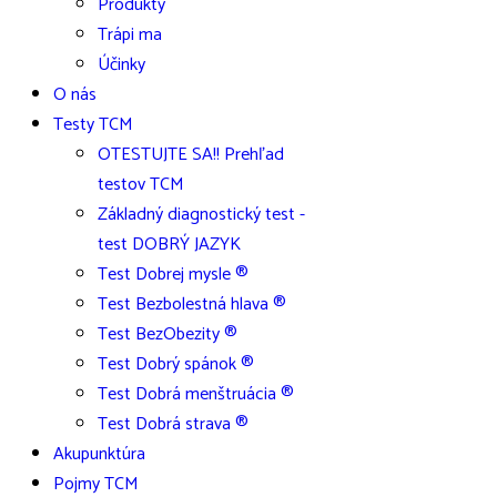
Produkty
Trápi ma
Účinky
O nás
Testy TCM
OTESTUJTE SA!! Prehľad
testov TCM
Základný diagnostický test -
test DOBRÝ JAZYK
Test Dobrej mysle ®
Test Bezbolestná hlava ®
Test BezObezity ®
Test Dobrý spánok ®
Test Dobrá menštruácia ®
Test Dobrá strava ®
Akupunktúra
Pojmy TCM