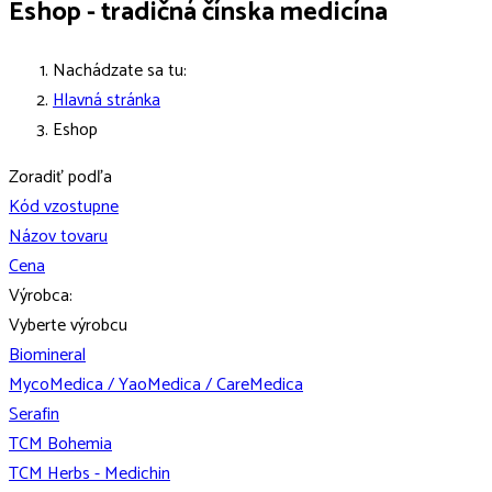
Eshop - tradičná čínska medicína
Nachádzate sa tu:
Hlavná stránka
Eshop
Zoradiť podľa
Kód vzostupne
Názov tovaru
Cena
Výrobca:
Vyberte výrobcu
Biomineral
MycoMedica / YaoMedica / CareMedica
Serafin
TCM Bohemia
TCM Herbs - Medichin