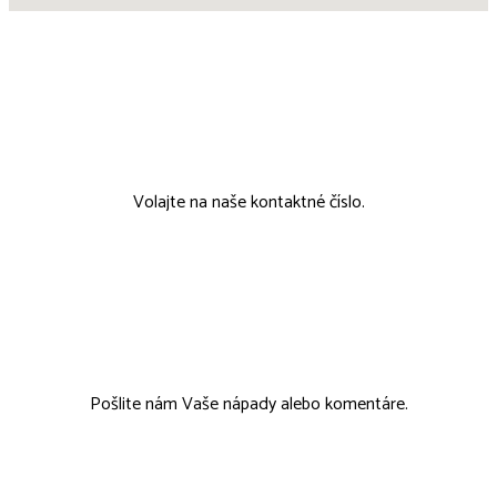
00421 911 802 215
Volajte na naše kontaktné číslo.
tcmobchod@tcmobchod.sk
Pošlite nám Vaše nápady alebo komentáre.