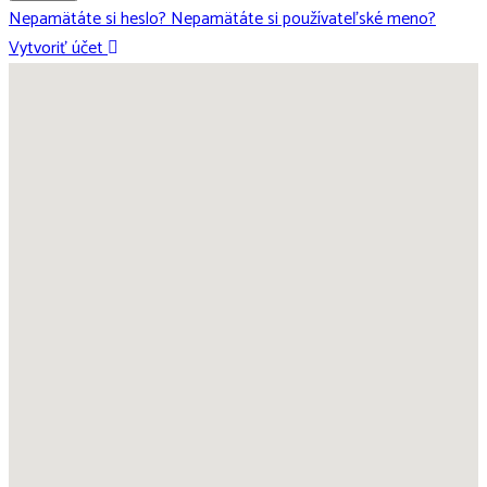
Nepamätáte si heslo?
Nepamätáte si používateľské meno?
Vytvoriť účet