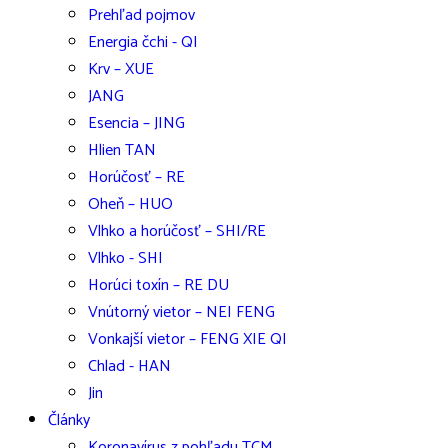
Prehľad pojmov
Energia čchi - QI
Krv – XUE
JANG
Esencia – JING
Hlien TAN
Horúčosť – RE
Oheň – HUO
Vlhko a horúčosť – SHI/RE
Vlhko - SHI
Horúci toxín – RE DU
Vnútorný vietor – NEI FENG
Vonkajší vietor – FENG XIE QI
Chlad - HAN
Jin
Články
Koronavírus z pohľadu TCM