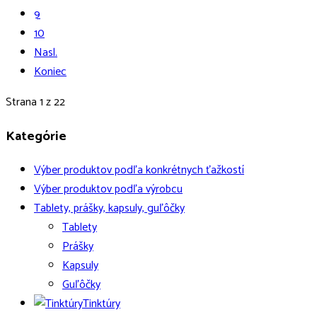
9
10
Nasl.
Koniec
Strana 1 z 22
Kategórie
Výber produktov podľa konkrétnych ťažkostí
Výber produktov podľa výrobcu
Tablety, prášky, kapsuly, guľôčky
Tablety
Prášky
Kapsuly
Guľôčky
Tinktúry