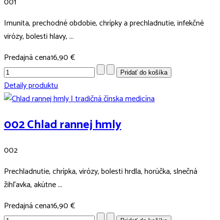
001
Imunita, prechodné obdobie, chrípky a prechladnutie, infekčné
virózy, bolesti hlavy, ...
Predajná cena
16,90 €
Detaily produktu
002 Chlad rannej hmly
002
Prechladnutie, chrípka, virózy, bolesti hrdla, horúčka, slnečná
žihľavka, akútne ...
Predajná cena
16,90 €