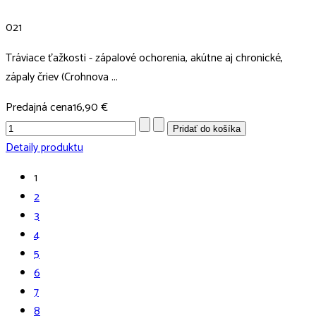
021
Tráviace ťažkosti - zápalové ochorenia, akútne aj chronické,
zápaly čriev (Crohnova ...
Predajná cena
16,90 €
Detaily produktu
1
2
3
4
5
6
7
8