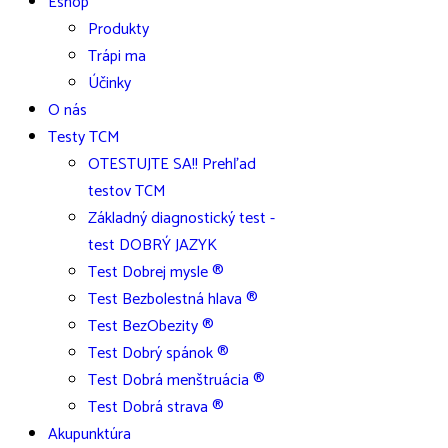
Eshop
Produkty
Trápi ma
Účinky
O nás
Testy TCM
OTESTUJTE SA!! Prehľad
testov TCM
Základný diagnostický test -
test DOBRÝ JAZYK
Test Dobrej mysle ®
Test Bezbolestná hlava ®
Test BezObezity ®
Test Dobrý spánok ®
Test Dobrá menštruácia ®
Test Dobrá strava ®
Akupunktúra