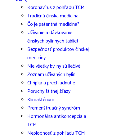
Koronavírus z pohľadu TCM
Tradičná čínska medicína
Čo je patentná medicína?
Užívanie a dávkovanie
čínskych bylinných tabliet
Bezpečnosť produktov čínskej
medicíny
Nie všetky byliny sú liečivé
Zoznam užívaných bylín
Chrípka a prechladnutie
Poruchy štítnej žľazy
Klimaktérium
Premenštruačný syndróm
Hormonálna antikoncepcia a
TCM
Neplodnosť z pohľadu TCM