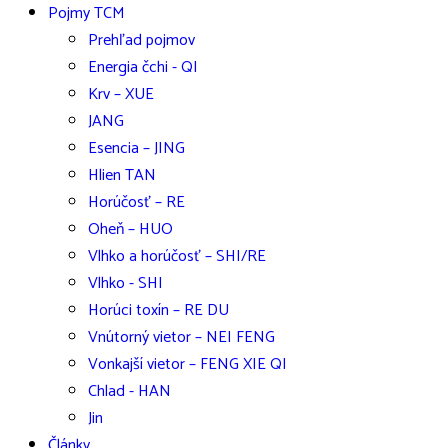
Pojmy TCM
Prehľad pojmov
Energia čchi - QI
Krv – XUE
JANG
Esencia – JING
Hlien TAN
Horúčosť – RE
Oheň – HUO
Vlhko a horúčosť – SHI/RE
Vlhko - SHI
Horúci toxín – RE DU
Vnútorný vietor – NEI FENG
Vonkajší vietor – FENG XIE QI
Chlad - HAN
Jin
Články