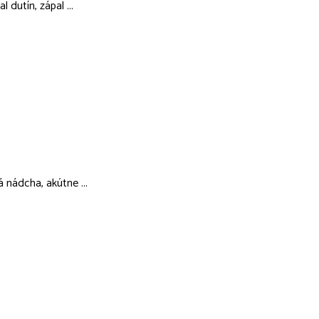
 dutín, zápal ...
á nádcha, akútne ...