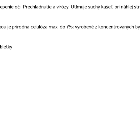
 zalepenie očí. Prechladnutie a virózy. Utlmuje suchý kašeľ, pri náhlej
ou je prírodná celulóza max. do 1%; vyrobené z koncentrovaných bylín
bletky