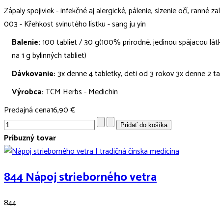
Zápaly spojiviek - infekčné aj alergické, pálenie, slzenie očí, ranné
003 - Křehkost svinutého lístku - sang ju yin
Balenie:
100 tabliet / 30 g(100% prírodné, jedinou spájacou látk
na 1 g bylinných tabliet)
Dávkovanie:
3x denne 4 tabletky, deti od 3 rokov 3x denne 2 ta
Výrobca:
TCM Herbs - Medichin
Predajná cena
16,90 €
Príbuzný tovar
844 Nápoj strieborného vetra
844