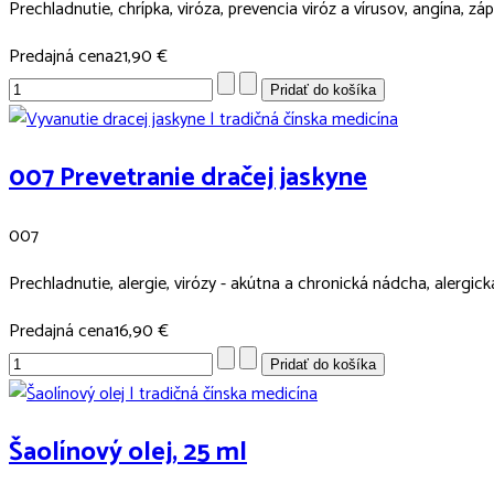
Prechladnutie, chrípka, viróza, prevencia viróz a vírusov, angína, zápal
Predajná cena
21,90 €
007 Prevetranie dračej jaskyne
007
Prechladnutie, alergie, virózy - akútna a chronická nádcha, alergick
Predajná cena
16,90 €
Šaolínový olej, 25 ml