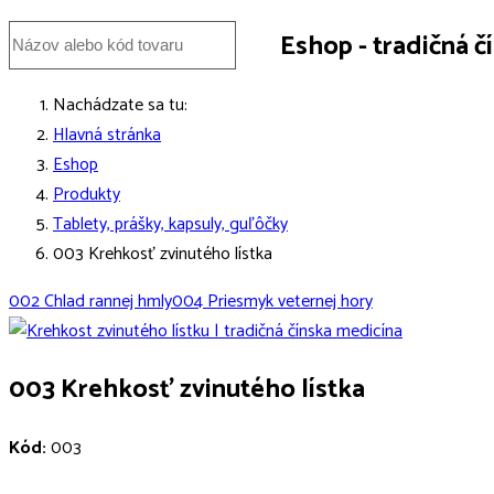
Eshop - tradičná 
Nachádzate sa tu:
Hlavná stránka
Eshop
Produkty
Tablety, prášky, kapsuly, guľôčky
003 Krehkosť zvinutého lístka
002 Chlad rannej hmly
004 Priesmyk veternej hory
003 Krehkosť zvinutého lístka
Kód:
003