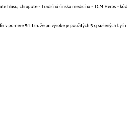
 strate hlasu, chrapote - Tradičná čínska medicína - TCM Herbs - kód
 v pomere 5:1, tzn. že pri výrobe je použitých 5 g sušených bylín