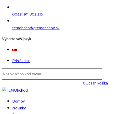
00421 911 802 215
tcmobchod@tcmobchod.sk
Vyberte váš jazyk
Prihlásenie
0
Obsah košíka
Domov
Novinky