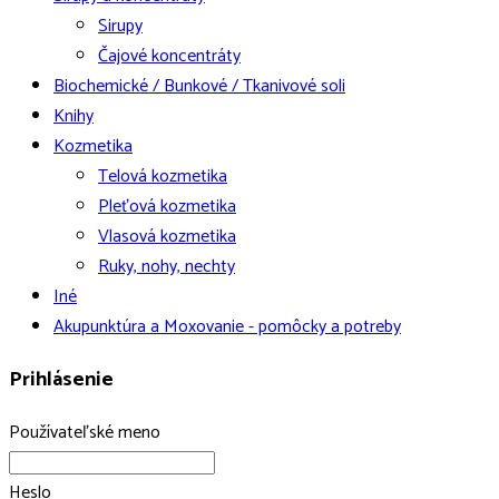
Sirupy
Čajové koncentráty
Biochemické / Bunkové / Tkanivové soli
Knihy
Kozmetika
Telová kozmetika
Pleťová kozmetika
Vlasová kozmetika
Ruky, nohy, nechty
Iné
Akupunktúra a Moxovanie - pomôcky a potreby
Prihlásenie
Používateľské meno
Heslo