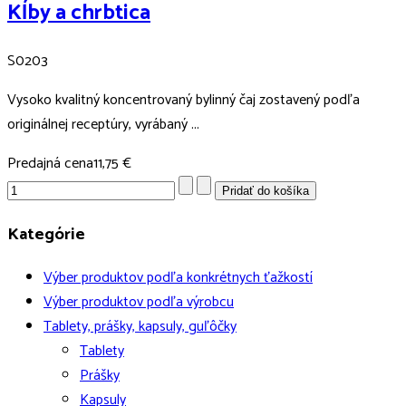
Kĺby a chrbtica
S0203
Vysoko kvalitný koncentrovaný bylinný čaj zostavený podľa
originálnej receptúry, vyrábaný ...
Predajná cena
11,75 €
Kategórie
Výber produktov podľa konkrétnych ťažkostí
Výber produktov podľa výrobcu
Tablety, prášky, kapsuly, guľôčky
Tablety
Prášky
Kapsuly