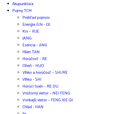
Akupunktúra
Pojmy TCM
Prehľad pojmov
Energia čchi - QI
Krv – XUE
JANG
Esencia – JING
Hlien TAN
Horúčosť – RE
Oheň – HUO
Vlhko a horúčosť – SHI/RE
Vlhko - SHI
Horúci toxín – RE DU
Vnútorný vietor – NEI FENG
Vonkajší vietor – FENG XIE QI
Chlad - HAN
Jin