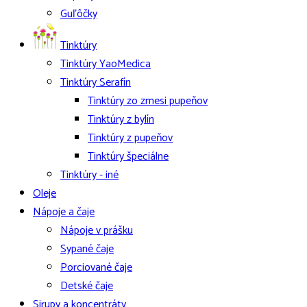
Guľôčky
Tinktúry
Tinktúry YaoMedica
Tinktúry Serafín
Tinktúry zo zmesi pupeňov
Tinktúry z bylín
Tinktúry z pupeňov
Tinktúry špeciálne
Tinktúry - iné
Oleje
Nápoje a čaje
Nápoje v prášku
Sypané čaje
Porciované čaje
Detské čaje
Sirupy a koncentráty