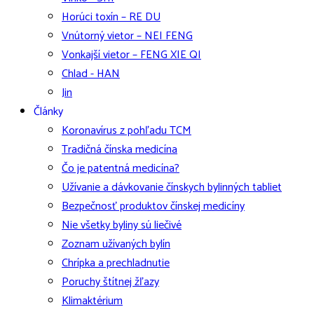
Horúci toxín – RE DU
Vnútorný vietor – NEI FENG
Vonkajší vietor – FENG XIE QI
Chlad - HAN
Jin
Články
Koronavírus z pohľadu TCM
Tradičná čínska medicína
Čo je patentná medicína?
Užívanie a dávkovanie čínskych bylinných tabliet
Bezpečnosť produktov čínskej medicíny
Nie všetky byliny sú liečivé
Zoznam užívaných bylín
Chrípka a prechladnutie
Poruchy štítnej žľazy
Klimaktérium