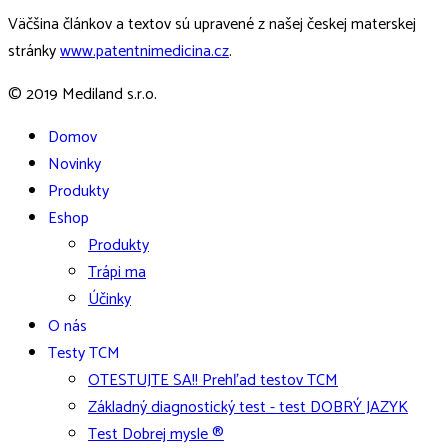
Väčšina článkov a textov sú upravené z našej českej materskej
stránky
www.patentnimedicina.cz
.
© 2019 Mediland s.r.o.
Domov
Novinky
Produkty
Eshop
Produkty
Trápi ma
Účinky
O nás
Testy TCM
OTESTUJTE SA!! Prehľad testov TCM
Základný diagnostický test - test DOBRÝ JAZYK
Test Dobrej mysle ®