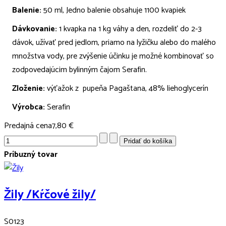
Balenie:
50 ml, Jedno balenie obsahuje 1100 kvapiek
Dávkovanie:
1 kvapka na 1 kg váhy a den, rozdeliť do 2-3
dávok, užívať pred jedlom, priamo na lyžičku alebo do malého
množstva vody, pre zvýšenie účinku je možné kombinovať so
zodpovedajúcim bylinným čajom Serafin.
Zloženie:
výťažok z pupeňa Pagaštana, 48% liehoglycerín
Výrobca:
Serafin
Predajná cena
7,80 €
Príbuzný tovar
Žily /Kŕčové žily/
S0123